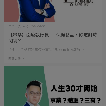
昂萃生技(new) | 2024-08-30
【昂萃】面癱執行長——保健食品，你吃對時
間嗎？
你吃保健品有留意這些事嗎? 🫗 來看看面癱執⋯
閱讀更多 ->