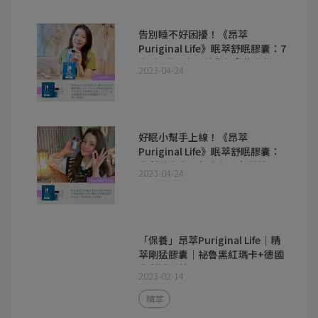
告別睡不好困擾！《昂萃
Puriginal Life》眠萃舒眠膠囊：7
合1舒眠配方，給你無負擔的好
2023-04-24
眠！
好眠小幫手上線！《昂萃
Puriginal Life》眠萃舒眠膠囊：
專利芝麻素、超高劑量色胺酸，一
2023-04-24
起告別數羊的日子！
「保養」昂萃Puriginal Life｜精
萃剛猛膠囊｜祕魯黑紅瑪卡+德國
專利透納葉
2023-02-14
精萃