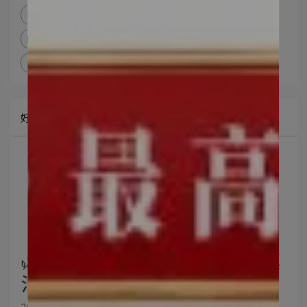
精萃
潤萃
晶萃
光萃
優萃
元萃
明萃
眠萃
代謝
80%藻油
晚安
EPA+DHA頂級雙效藻油
好評見證
🌿升級版頂級雙效EPA+DHA藻
油🌿