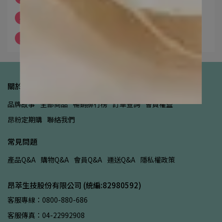
4
高壓工作的有感的好眠保健
5
選對保健品，身體真的會知道
關於昂萃
品牌故事
全部商品
暢銷排行榜
訂單查詢
會員權益
昂粉定期購
聯絡我們
常見問題
產品Q&A
購物Q&A
會員Q&A
運送Q&A
隱私權政策
昂萃生技股份有限公司 (統編:82980592)
客服專線：0800-880-686
客服傳真：04-22992908