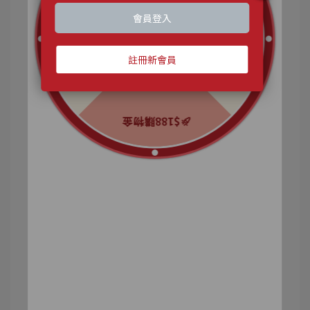
膠囊想互相搭配一起吃，
建議白天餐後補充潤萃水漾膠囊，晚餐後或睡前補
充光萃逆痕膠囊。
保養品我們天天擦不能忘記，食養膠囊也是要天天
補充足量，較快有感覺，
如果還沒有試過，真心推薦給大家喔！
尤其輕熟、熟女姐姐們，讓整體狀況的質感提升起
來💪💪
：D
點擊購買潤萃水漾膠囊_升級版