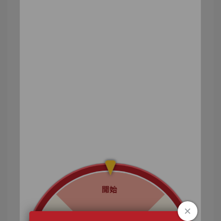
使用德國Lcico出品賽洛美+西西里島火山特有品
種，來自義大利BIONAP的血橙萃取，
含青春關鍵石榴多酚、C3G、維生素、花青素及多
種礦物質，
高含量玻尿酸、全有效光譜分子量、非動物性來
源，補充水嫩更有感~♥
身為熟女姐姐，最羨慕大概94小女生澎皮澎皮的樣
子，很可愛那樣（笑）
青春不可逆，但沒關係，日常保養有用功絕對有
差，
這款持續吃下來，最近關冷氣房就發現不用一直噴
保濕喷霧了耶好神奇！
每天任意時間餐後倒杯溫開水吃2顆，如果這兩款