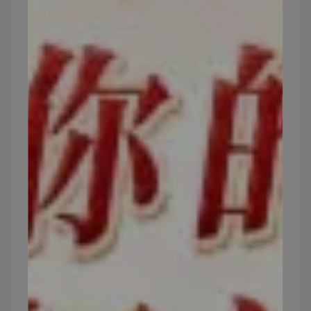
世界品質評鑑大賞銀獎，
由中醫師調配，結合國際專利原料，小小1顆結合
五大逆痕光采因子—
1.萃取自日本圓酵母，特濃98%專利穀胱甘肽，還
取得了原廠授權雷射貼紙
2.氧化型輔酶Q10，來自日本大廠，補充飽滿因子
3.牛乳萃取賽洛美，德國Lecico出品，幫助強健基
底
4.專利萃取超級水果多酚余甘子，也就是印度醋栗
5.紅酒萃取反式白藜蘆醇，富含多酚與花青素
取得美國FDA食品安全GRAS認證、KOSHER、
GMP、ISO22000認證，
且都有通過國內SGS農藥殘留及重金屬檢驗。
搭配中醫師研發的漢萃配方11種草本精華—
人參鬚、川芎、當歸、白芍、茯苓、甘草、紅棗..