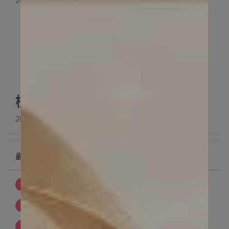
2026-03-09
植物來源的80%孕補藻油🌳
2026-01-23
最新文章
1
🌿升級版頂級雙效EPA+DHA藻油🌿
2
植物來源的80%孕補藻油🌳
3
睡前思緒很難真的靜下來就用棉萃💤