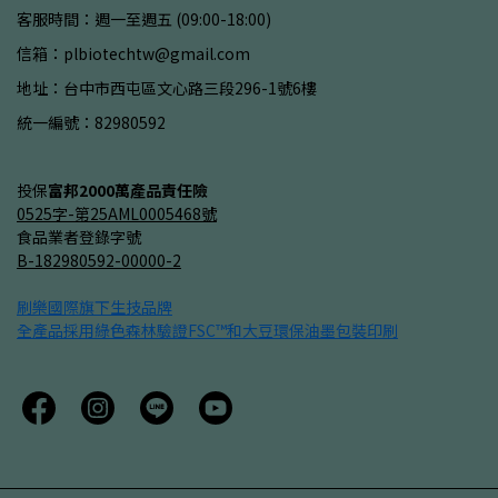
客服時間：週一至週五 (09:00-18:00)
信箱：plbiotechtw@gmail.com
地址：台中市西屯區文心路三段296-1號6樓
統一編號：82980592
投保
富邦2000萬產品責任險
0525字-第25AML0005468號
食品業者登錄字號
B-182980592-00000-2
刷樂國際旗下生技品牌
全產品採用綠色森林驗證
FSC™
和大豆環保油墨包裝印刷