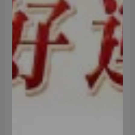
等等，
所使用的中藥草，更是來自
昂萃
自家栽種的藥園喲
~
最後以BioVXR抗酸植物性膠囊保護，保護裡頭珍
貴的成分不被我們的胃酸破壞，同時溶解速度快更
好吸收。
這陣子宅在家，多的是機會素顏眼鏡和親朋好友視
訊連線對不對？^//^
有時候當然還有視訊會議，睡衣換下來了卻懶得化
妝，口紅擦一下就打開鏡頭~哈哈
真的還好都有補充
昂萃光萃逆痕膠囊
，讓我可以繼
續偷懶到封關結束，
不化妝毛孔真的超舒服da！！晚上也不必再花力氣
卸妝（懶人是我）
只需要在睡前1小時配著溫開水，每天一次補充2顆