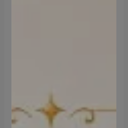
♡專利潤萃水漾膠囊 水潤滋養
口服玻尿酸（玻尿酸達到最高80毫克）+德國Lecico
出品賽洛美
♡專利光萃逆痕膠囊 美麗透亮
日本特濃98%穀胱甘肽+日本專利99%Q10+法國紅
酒萃取，嚴選反式白藜蘆醇
一瓶有60顆，每天配溫水吃2顆，一瓶剛好保養一
個月。
專利光萃逆痕膠囊
分享給希望能更透亮的姊妹，讓我們由裡到外發光
✧*｡
這款獲得了2020國家品牌玉山獎最佳產品獎、2021