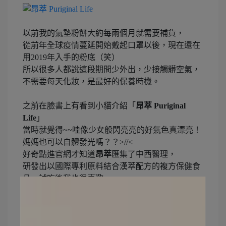
以前我的氣墊粉餅大約每兩個月就需要補貨，
從前年全球疫情蔓延開始戴起口罩以後，現在還在
用2019年入手的粉底（笑）
所以很多人都說這段期間少外出，少接觸髒空氣，
不需要每天化妝，是最好的保養時機。
之前在臉書上有看到小貓介紹「
昂萃 Puriginal
Life
」
當時就覺得~~哇像少女般閃亮亮的好氣色真漂亮！
媽媽也可以自體發光嗎？？>//<
好奇點進官網才知道
昂萃
匯集了中西醫理，
研發出以國際專利原料結合漢萃配方的複方保健食
品，試吃後我也很喜歡，
這次，有兩款食養膠囊想一起跟大家分享！