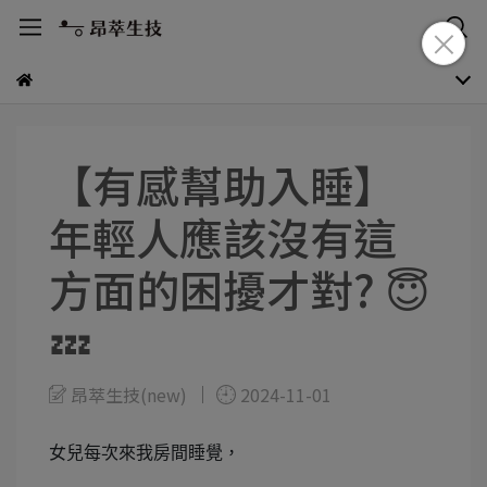
【有感幫助入睡】
年輕人應該沒有這
方面的困擾才對? 😇
💤
昂萃生技(new)
2024-11-01
女兒每次來我房間睡覺，