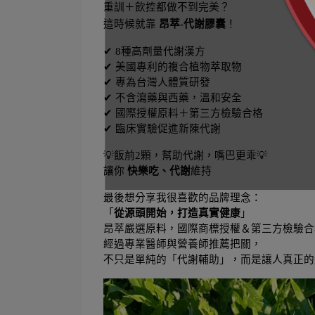
重訓＋飲控都做不到完美？
這時候就靠 
昂萃-代謝膠囊
！
✔ 8種高劑量代謝漢方
✔ 美國專利的複合植物萃取物
✔ 專為台灣人體質研發
✔ 不含瀉藥與西藥，溫和安全
✔ 國際授權原料＋第三方檢驗合格
✔ 臨床實驗促進新陳代謝
💡飯前2顆，幫助代謝，嘴巴更乖💡
讓你 
快樂吃、代謝
維持
最後想分享我很喜歡的品牌理念：
「
從源頭開始，打造真實健康
」
昂萃嚴選原料，國際商標授權＆第三方檢驗合
經過專業醫師與營養師推薦把關，
不只是單純的「代謝輔助」，而是讓人真正的