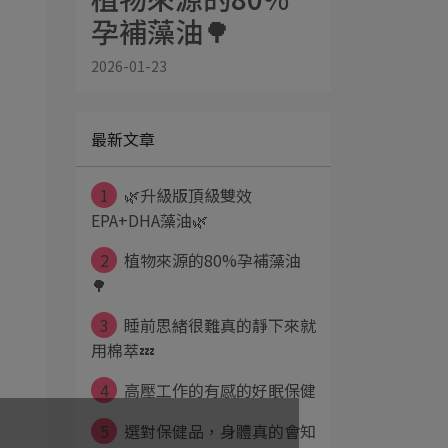
孕補藻油🌳
2026-01-23
最新文章
1
🌿升級版頂級雙效
EPA+DHA藻油🌿
2
植物來源的80%孕補藻油
🌳
3
睡前思緒很難真的靜下來就
用棉萃💤
4
高壓工作的有感的好眠保健
5
選對保健品，身體真的會知