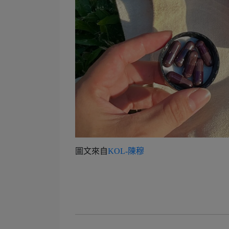
圖文來自
K
OL-陳穆