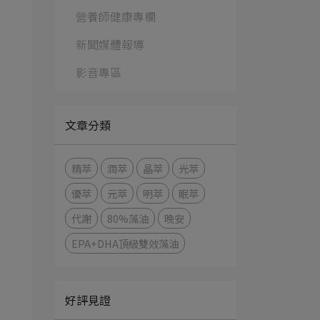
營養師健康專欄
新聞媒體報導
影音專區
文章分類
精萃
潤萃
晶萃
光萃
優萃
元萃
明萃
眠萃
代謝
80%藻油
晚安
EPA+DHA頂級雙效藻油
好評見證