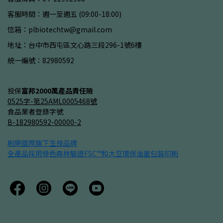
客服時間：週一至週五 (09:00-18:00)
信箱：plbiotechtw@gmail.com
地址：台中市西屯區文心路三段296-1號6樓
統一編號：82980592
投保
富邦2000萬產品責任險
0525字-第25AML0005468號
食品業者登錄字號
B-182980592-00000-2
刷樂國際旗下生技品牌
全產品採用綠色森林驗證
FSC™
和大豆環保油墨包裝印刷