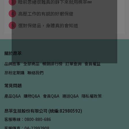
3
睡前思緒很難真的靜下來就用棉萃💤
4
高壓工作的有感的好眠保健
5
選對保健品，身體真的會知道
關於昂萃
品牌故事
全部商品
暢銷排行榜
訂單查詢
會員權益
昂粉定期購
聯絡我們
常見問題
產品Q&A
購物Q&A
會員Q&A
運送Q&A
隱私權政策
昂萃生技股份有限公司 (統編:82980592)
客服專線：0800-880-686
客服傳真：04-22992908