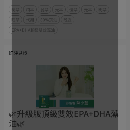
精萃
潤萃
晶萃
光萃
優萃
元萃
明萃
眠萃
代謝
80%藻油
晚安
EPA+DHA頂級雙效藻油
好評見證
🌿升級版頂級雙效EPA+DHA藻
油🌿