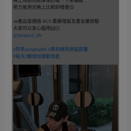
晚上用筋肉按摩槍舒緩一下緊繃感
把力氣用光晚上比較好睡覺😌
📣產品皆通過 SGS 農藥殘留及重金屬檢驗
大家可以安心服用🙌🏻
@puriginal_life
#昂萃puriginallife
#專利精萃剛猛膠囊
#每天2顆增加運動效能