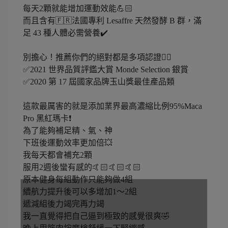
每天2顆就能增加運動效能💪🏻
而且含有🇫🇷法國專利 Lesaffre 天然發酵 B 群，滿
足 43 種人體必需營養✔️
別擔心！推薦你們的絕對都是多項認證👍🏻
✅2021 世界品質評鑑大賞 Monde Selection 銀賞
✅2020 第 17 屆國家品牌玉山獎最佳產品類
這款最厲害的就是添加業界最高濃縮比例95%Maca
Pro 黑紅瑪卡❗️
為了能夠補足精、氣、神
下班後運動效率更加倍💥
我每天都會補充2顆
服用2週後蠻有感的🤙🏻🤙🏻🤙🏻
原本健身每組動作只能夠做4組
續航力提升後可以多增加1～2組
遞減組後力竭完再力竭
我一直覺得把自己逼到極致的感覺很爽🤣