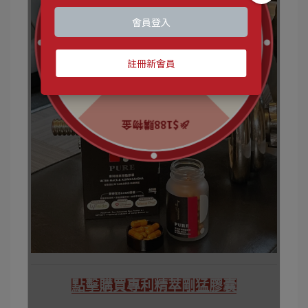
點擊購買專利精萃剛猛膠囊