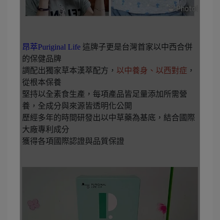
昂萃Puriginal Life
這牌子更是台灣首家以中西合併
的保健品牌
調配出獨家草本漢萃配方，
以中養身、以西對症
，
從根本保養️
堅持以全素食生產，每項產品皆足量添加所需營
養，全成分與來源皆透明化公開
歷經多年的時間研發出以中草藥為基底，結合國際
大廠專利成分
獲得各項國際認證與品質保證