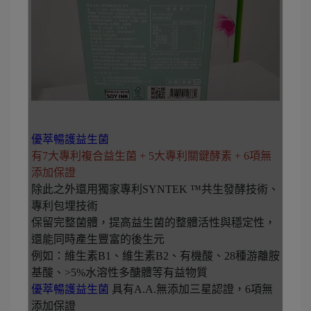
優萃暢護益生菌
有7大專利複合益生菌 + 5大專利關鍵酵素 + 6項無
添加保證
除此之外還用獨家專利SYNTEK ™共生發酵技術、
專利包埋技術
保留完整菌體，提高益生菌的整體活性與穩定性，
還能同時產生豐富的後生元
例如：維生素B1、維生素B2、有機酸、28種游離胺
基酸、>5%水溶性多醣體等有益物質
優萃暢護益生菌
具有A.A.無添加三星認證，6項無
添加保證