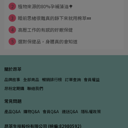
2
植物來源的80%孕補藻油🌳
3
睡前思緒很難真的靜下來就用棉萃💤
4
高壓工作的有感的好眠保健
5
選對保健品，身體真的會知道
關於昂萃
品牌故事
全部商品
暢銷排行榜
訂單查詢
會員權益
昂粉定期購
聯絡我們
常見問題
產品Q&A
購物Q&A
會員Q&A
運送Q&A
隱私權政策
昂萃生技股份有限公司 (統編:82980592)