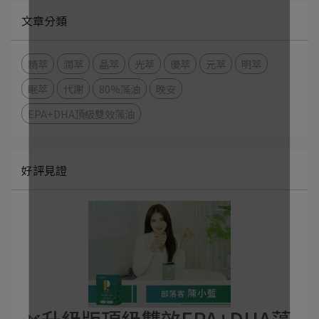
文章分類
精萃
潤萃
晶萃
光萃
優萃
元萃
明萃
眠萃
代謝
80%藻油
晚安
EPA+DHA頂級雙效藻油
好評見證