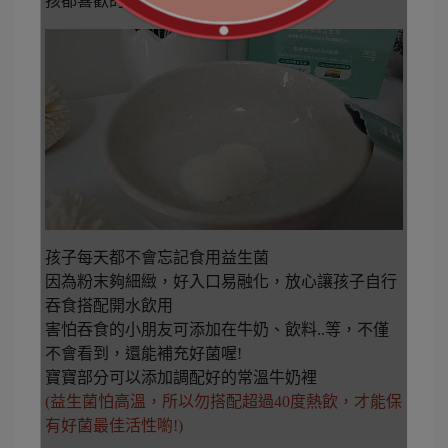
孩都喜歡的口味
孩子每天都不會忘記食用益生菌
因為粉末夠細緻，好入口易融化，放心讓孩子自行
吞食搭配開水飲用
害怕吞食的小朋友可添加在牛奶、飲料..等，不僅
不會看到，還能補充好菌喔!
寶寶部分可以添加調配好的常溫牛奶裡
(益生菌怕高溫，所以勿搭配超過40度熱飲，才能保
有好菌最佳活性喲!)