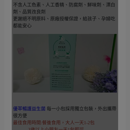
不含人工色素、人工香精、防腐劑、鮮味劑、漂白
劑、品質改良劑
更謝絕不明原料、原廠授權保證，給孩子、孕婦吃
都能安心
優萃暢護益生菌
每一小包採用獨立包裝，外出攜帶
很方便
最佳食用時間:餐後食用，大人一天1-2包
3歲以上小朋友一天1包即可