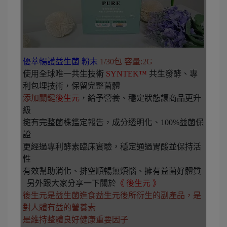
優萃暢護益生菌 粉末
1/30包 容量:2G
使用全球唯一共生技術
SYNTEK™
共生發酵、專
利包埋技術，保留完整菌體
添加關鍵
後生元
，給予營養、穩定狀態讓商品更升
級
擁有完整菌株鑑定報告，成分透明化、100%益菌保
證
更經過專利酵素臨床實驗，穩定通過胃酸並保持活
性
有效幫助消化、排空順暢無煩惱、擁有益菌好體質
另外跟大家分享一下關於
《 後生元 》
後生元是益生菌進食益生元後所衍生的副產品，是
對人體有益的營養素
是維持整體良好健康重要因子