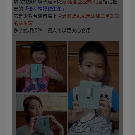
這次挑選的牌子是 知名
部落客亞歷媽 代言
指定推
薦的
「優萃暢護益生菌」
它是少數台灣市場上
通過歐盟
A.A.
無添加三星認證
的益生菌
多了這項保障，讓人可以更安心食用