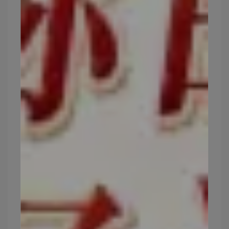
分凹陷處
，如法令紋、淚溝等。只要十分鐘，凹陷
處就會馬上補起來，立即變的更美麗。
玻尿酸保溼效果很好，若過於乾燥，打入玻尿酸可
以讓保水度更佳，觸感更水嫩，化妝也更服貼。施
打的玻尿酸約可以維持4-6週，流失速度因人而異，
每過⼀段時間就得施打⼀次。
✔️口服：
口服補充玻尿酸的健康⾷品是以保養為⽬
的，
著重於由內而外的保濕提升
、調整體質。
⼝服玻尿酸就可以直接被吸收，它可以補充任何缺
⽔的區域，使其恢復活⼒⽽達到全⾝的保濕。
⽽且玻尿酸是原本我們就存在的營養素，所以服⽤
玻尿酸也不會對⼈體造成傷害。
不敢做醫美或是預算沒這麼多，根據研究長時間食
用口服玻尿酸也有很棒的效果！！！