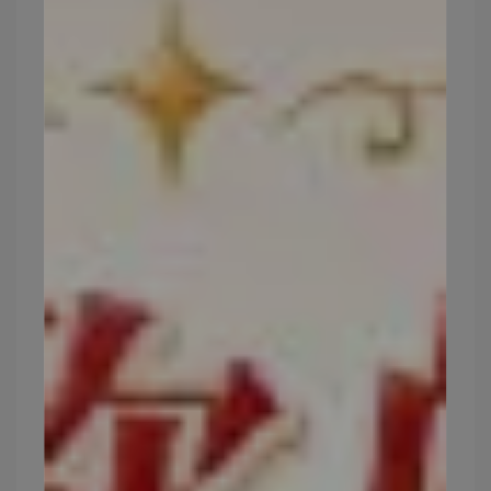
表層的水份含量約為15～30%，低於15%會產生乾
燥、脫皮現象；高於30%則會有黏膩感。
玻尿酸作用如同濕度調節器，幫助水份維持在25～
30%之間，保持濕潤、清爽有彈性。
▍塗/口服/注射的玻尿酸有什麼差別？
玻尿酸可以藉由塗、口服、施打來補充，
但無法由
飲食補充！！
✔️塗：
僅能提供最外層的保濕，玻尿酸的保養品，
因為
分⼦⼤不太好吸收
，效果快速但持續時間短
暫，但優點是可以加強保濕局部部位。
✔️注射：
玻尿酸可以直接快速獲取，
可施打在大部