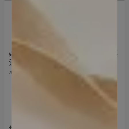
🌿升級版頂級雙效EPA+DHA藻
油🌿
2026-03-09
植物來源的80%孕補藻油🌳