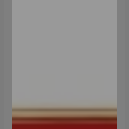
照✨
玻尿酸不只是顧保濕，同時還能顧身體，雖然是合
作文，但我真的好推薦給大家！！！
點擊購買潤萃水漾膠囊_升級版
前往昂萃臉書粉絲團
加入昂萃LINE官方帳號
★立即輸入折扣碼【P100】，即可結帳
現折100元★