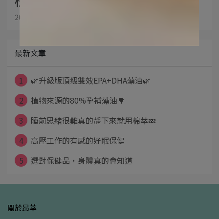
2026-01-23
最新文章
1
🌿升級版頂級雙效EPA+DHA藻油🌿
2
植物來源的80%孕補藻油🌳
3
睡前思緒很難真的靜下來就用棉萃💤
4
高壓工作的有感的好眠保健
5
選對保健品，身體真的會知道
關於昂萃