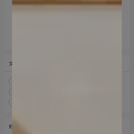
好評見證
營養師健康專欄
新聞媒體報導
影音專區
文章分類
精萃
潤萃
晶萃
光萃
優萃
元萃
明萃
眠萃
代謝
80%藻油
晚安
EPA+DHA頂級雙效藻油
好評見證