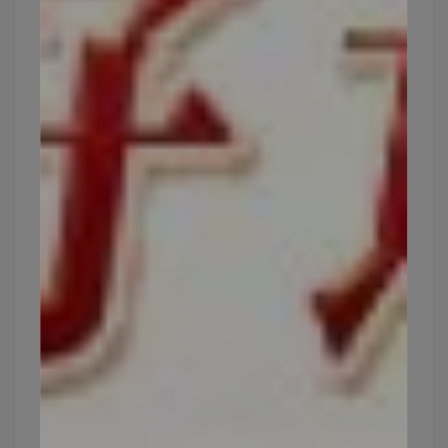
▍市面上這麼多口服玻尿酸該怎麼挑選？
口服玻尿酸的來源大致可分為雞冠萃取物、流行鏈
球菌發酵這兩種。雞冠萃取物的玻尿酸含量濃度較
低，在80%以下，屬於葷食，素食者無法使用。
流行鏈球菌發酵的玻尿酸濃度較高，濃度更可高達
95%的純度，是全素的
，非常適合各族群補充。
相較之下要有好的吸收可以選擇「流行鏈球菌發酵
的玻尿酸濃」！
今天要推薦的是✨
Puriginal Life昂萃：專利潤萃水漾膠囊- 口服玻尿
酸+賽洛美(60顆/瓶)