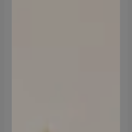
今天的文章會介紹兩個好物，puriginal life 昂萃專利
潤萃水漾膠囊和 Puriginal Life 昂萃專利晶萃澈亮膠
囊，
其中專利潤萃水漾膠囊就是口服玻尿酸，私心會特
別介紹！！！
▍什麼是玻尿酸？
玻尿酸（hyaluronic acid）又稱透明質酸或醣醛酸，
玻尿酸擁有很強的親水性，能夠吸收大量水分(一分
子的玻尿酸大約能攜帶五百倍重量的水分)，就像海
綿一樣，可以幫助留住水分，濕潤角質層，達到鎖
水保濕效果。