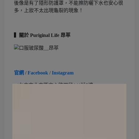
後像是有了隱形防護罩，不能擦防曬下水也安心很
多，上妝不太出現龜裂的現象！
▍關於 Puriginal Life 昂萃
官網
/
Facebook
/
Instagram
✔️台中市北屯區文心路四段141號5樓
✔️0800-588839
✔️週一至週五 09:00-17:00 (例假日除外)