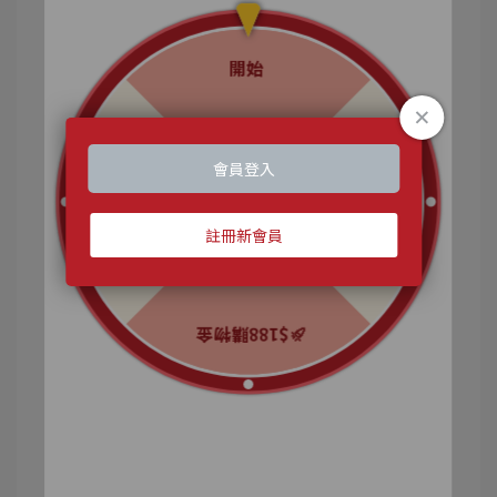
如果平常就有補充葉黃素、膠原蛋白，可以搭配玻
尿酸一起做補充，會有更好的效果。
因為工作的關係我必須長時間的使用電腦和手機、
長途駕車、長時間配戴隱形眼鏡，
多年下來我各種嘗試什麼隱形眼鏡、藥水、配戴時
間最適合自己，
後來養成每天開始定時定量的吃
Puriginal Life昂
萃：專利晶萃澈亮膠囊 - 葉黃素+蝦紅素+藻油
●足量游離型葉黃素+玉米黃素，有效晶亮
●專利金盞花品種，黃金比例10:2