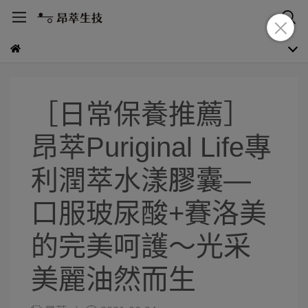
［日常保養推薦］
昂萃Puriginal Life專
利潤萃水漾膠囊—
口服玻尿酸+賽洛美
的完美呵護～光采
美麗油然而生