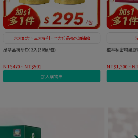
六大配方、三大專利，全方位晶亮水潤補給
昂萃晶視研EX 2入(30顆/包)
植萃私密呵護膠囊 
NT$470
~
NT$591
NT$1,300
~
NT
加入購物車