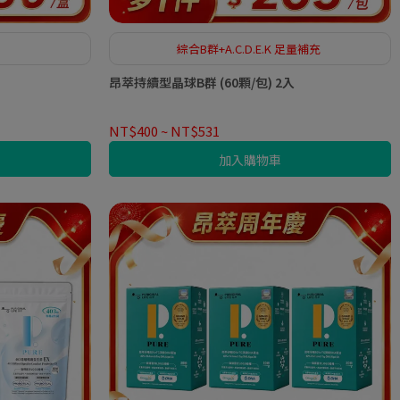
綜合B群+A.C.D.E.K 足量補充
昂萃持續型晶球B群 (60顆/包) 2入
NT$400
~
NT$531
加入購物車