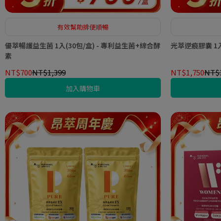
有效幫助排便順暢
優萃暢護益生菌 1入(30包/盒) - 專利益生菌+綜合酵
光萃逆痕膠囊 1入 
素
NT$700
NT$1,399
NT$1,750
NT$3
加入購物車