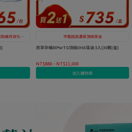
幫助維持消化道
市售超高濃度頂級藻油
)
昂萃孕哺80%rTG頂級DHA藻油 3入(30顆/盒)
NT$880
~
NT$11,000
加入購物車