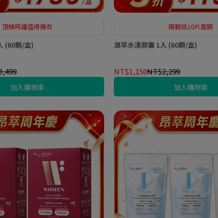
頂級呵護值得擁有
兩顆抵10片面膜
(60顆/盒)
潤萃水漾膠囊 1入 (60顆/盒)
,499
NT$1,150
NT$2,299
加入購物車
加入購物車