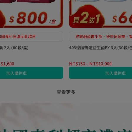
法國專利高濃度蔓越莓
改變細菌叢生態、使排便順暢、
機能
2入 (60顆/盒)
403億順暢道益生菌EX 3入(30顆/包
$1,600
NT$750
~
NT$10,000
加入購物車
加入購物車
查看更多