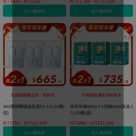
NT$470
~
NT$591
NT$1,300
~
NT$1,600
加入購物車
加入購物車
改變細菌叢生態、使排便順
市售超高濃度頂級藻油
暢、幫助維持消化道機能
403億順暢道益生菌EX 3入(30顆/
昂萃孕哺80%rTG頂級DHA藻油 3
包)
入(30顆/盒)
NT$750
~
NT$10,000
NT$880
~
NT$11,000
加入購物車
加入購物車