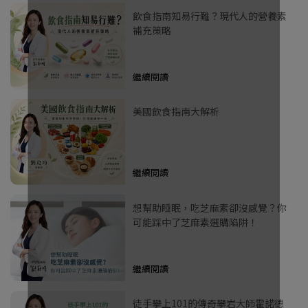
飲食指南知易行難？現代人的營養素
補充策略
繼續閱讀
美國飲食指南大解析
繼續閱讀
想幫助睡眠，吃芝麻素卻沒感覺？你
可能踩中了芝麻素選購陷阱！
繼續閱讀
徒手攀上101的傳奇攀岩大師霍諾德