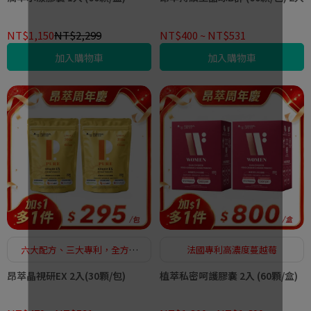
NT$1,150
NT$2,299
NT$400
~
NT$531
加入購物車
加入購物車
六大配方、三大專利，全方位
法國專利高濃度蔓越莓
晶亮水潤補給
昂萃晶視研EX 2入(30顆/包)
植萃私密呵護膠囊 2入 (60顆/盒)