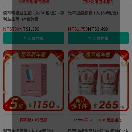
有效幫助排便順暢
頂級呵護值得擁有
優萃暢護益生菌 1入(30包/盒) - 專
光萃逆痕膠囊 1入 (60顆/盒)
利益生菌+綜合酵素
NT$700
NT$1,399
NT$1,750
NT$3,499
加入購物車
加入購物車
兩顆抵10片面膜
綜合B群+A.C.D.E.K 足量補充
潤萃水漾膠囊 1入 (60顆/盒)
昂萃持續型晶球B群 (60顆/包) 2入