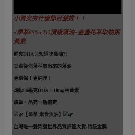
小資女夯什麼節目激推！！
#昂萃65%rTG頂級藻油+金盞花萃取物葉
黃素
補充DHA只知道吃魚油?!
其實從海藻萃取出來的藻油
更環保！更純淨！
2顆286毫克DHA＋10mg葉黃素
聰穎、晶亮一瓶搞定
〖昂萃-素食魚油〗
台灣唯一雙榮獲世界品質評鑑大賞-特級金獎