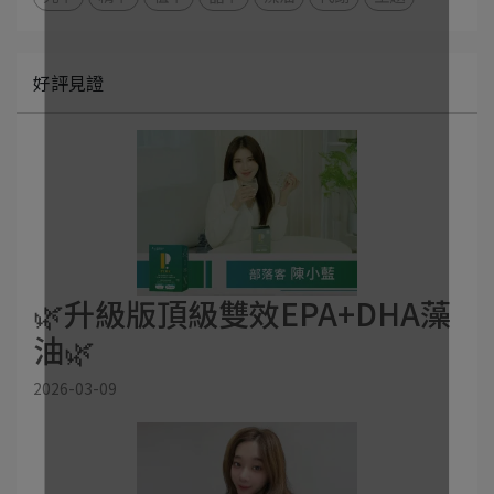
好評見證
🌿升級版頂級雙效EPA+DHA藻
油🌿
2026-03-09