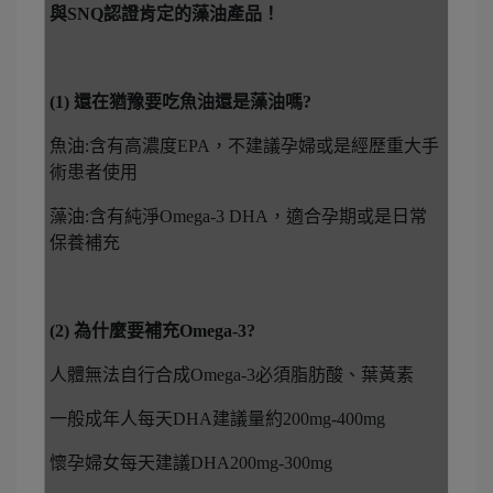
與SNQ認證肯定的藻油產品！
(1) 還在猶豫要吃魚油還是藻油嗎?
魚油:含有高濃度EPA，不建議孕婦或是經歷重大手
術患者使用
藻油:含有純淨Omega-3 DHA，適合孕期或是日常
保養補充
(2) 為什麼要補充Omega-3?
人體無法自行合成Omega-3必須脂肪酸、葉黃素
一般成年人每天DHA建議量約200mg-400mg
懷孕婦女每天建議DHA200mg-300mg