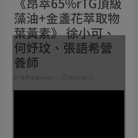
《昂萃65%rTG頂級
藻油+金盞花萃取物
葉黃素》 徐小可、
何妤玟、張語希營
養師
昂萃生技(new)
2024-08-12